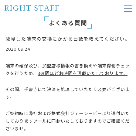
togg
navi
よくある質問
故障した端末の交換にかかる日数を教えてください。
2020.09.24
端末の確保及び、加盟店様情報の書き換えや端末稼働チェッ
クを行うため、
3週間ほどお時間を頂戴いたしております。
その間、手書きにて決済を処理していただく必要がございま
す。
ご契約時に弊社および株式会社ジェーシービ－より送付いた
しておりますツールに同封いたしておりますのでご確認くだ
さいませ。