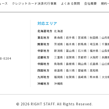
ュース
クレジットカード決済代行事業
よくある質問
会社概要
規約
対応エリア
北海道地方
北海道
東北地方
青森県｜岩手県｜宮城県｜秋田県｜山形
関東地方
茨城県｜栃木県｜群馬県｜埼玉県｜千葉
中部地方
新潟県｜富山県｜石川県｜福井県｜山梨
近畿地方
三重県｜滋賀県｜京都府｜大阪府｜兵庫
8-0204
中国地方
鳥取県｜島根県｜岡山県｜広島県｜山口
四国地方
徳島県｜香川県｜愛媛県｜高知県
九州地方
福岡県｜佐賀県｜長崎県｜熊本県｜大分
沖縄地方
沖縄県
© 2026 RIGHT STAFF
. All Rights Reseved.